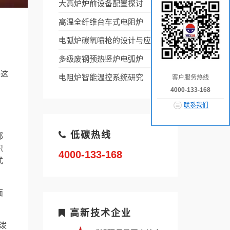
大高炉炉前设备配置探讨
高温全纤维台车式电阻炉
电弧炉碳氧喷枪的设计与应用
多级废钢预热竖炉电弧炉
将这
电阻炉智能温控系统研究
客户服务热线
4000-133-168
联系我们
部
低碳热线
织
4000-133-168
式
面
高新技术企业
泼