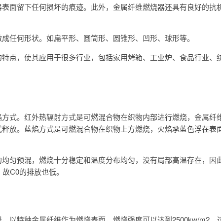
器表面留下任何损坏的痕迹。此外，金属纤维燃烧器还具有良好的抗
做成任何形状。如扁平形、圆筒形、圆锥形、凹形、球形等。
的特点，使其应用于很多行业，包括家用烤箱、工业炉、食品行业、
焰方式。红外热辐射方式是可燃混合物在织物内部进行燃烧，金属纤
式释放。蓝焰方式是可燃混合物在织物上方燃烧，火焰承蓝色浮在表
的均匀预混，燃烧十分稳定和温度分布均匀，没有局部高温存在，因
，故C0的排放也低。
以特种金属纤维作为燃烧表面，燃烧强度可以达到2500kw/m2。