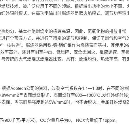
型燃烧技术，被广泛应用于不同的领域。根据输出功率的大小不同，
为红外辐射模式，在高功率输出时燃烧器是蓝火焰模式，调节功率输
发热均匀，基本杜绝燃烧室的极端高温，因此，氮氧化物的排放非常
气进行全预混方式，并进行了精密的调节和控制，保证了燃气和空气
“一枝独秀”。燃烧器采用铁-铬-铝纤维作为燃烧表面基材，其使用的
烧效率高外，还具有耐热冲击、低压降、安全无回火、反应迅速、热
。与传统的大气燃烧式燃烧器比较，具有：燃烧均匀、热效率高、有
据Acotech公司的资料，过剩空气系数在1.1—1.3时，在不同的表
8W/mm2呈表面燃烧形式，表面烧红至800—1000℃,发红外线射线
浮在表面，当表面热强度到达5W/mm2时，也不会脱火。金属纤维燃烧
900千瓦/平方米)，CO含量几乎为0， NOX含量低于12ppm。