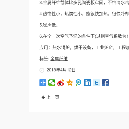
3.金属纤维载体比多孔陶瓷板牢固，不怕冷水
4.热惰性小，热惯性小，能很快加热，很快冷
5.噪声低。
6.在全一次空气予混的条件下(过剩空气系数为1.
应用：热水锅炉，烘干设备，工业炉窑，工程
标签:
金属纤维
2018年4月12日
上一页