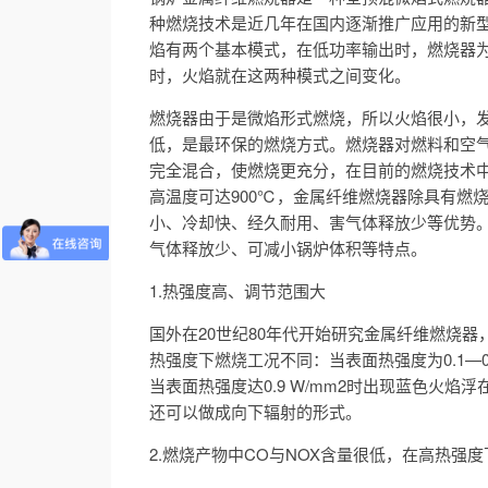
种燃烧技术是近几年在国内逐渐推广应用的新
焰有两个基本模式，在低功率输出时，燃烧器
时，火焰就在这两种模式之间变化。
燃烧器由于是微焰形式燃烧，所以火焰很小，
低，是最环保的燃烧方式。燃烧器对燃料和空
完全混合，使燃烧更充分，在目前的燃烧技术中
高温度可达900℃，金属纤维燃烧器除具有燃
小、冷却快、经久耐用、害气体释放少等优势
气体释放少、可减小锅炉体积等特点。
1.热强度高、调节范围大
国外在20世纪80年代开始研究金属纤维燃烧器，根
热强度下燃烧工况不同：当表面热强度为0.1—0.
当表面热强度达0.9 W/mm2时出现蓝色火焰
还可以做成向下辐射的形式。
2.燃烧产物中CO与NOX含量很低，在高热强度下(