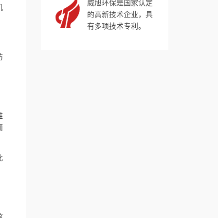
威旭环保是国家认定
机
的高新技术企业，具
有多项技术专利。
纺
维
面
此
这