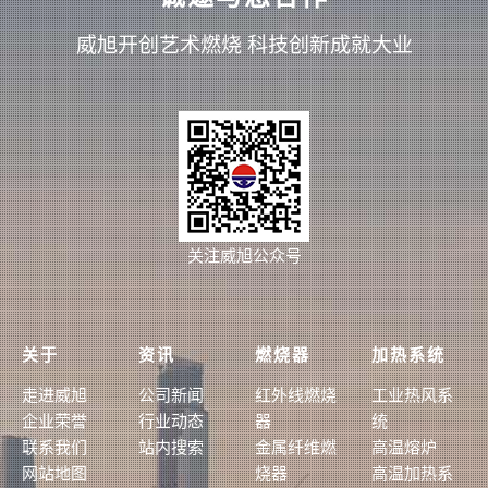
威旭开创艺术燃烧 科技创新成就大业
关注威旭公众号
关于
资讯
燃烧器
加热系统
走进威旭
公司新闻
红外线燃烧
工业热风系
企业荣誉
行业动态
器
统
联系我们
站内搜索
金属纤维燃
高温熔炉
网站地图
烧器
高温加热系